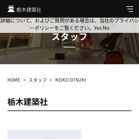
Cookie を使用して、お客様の活動を追跡してもよろしいです
か? 当社ではお客様のプライバシーを極めて重視しています。
メ
ニ
詳細について、およびご質問がある場合は、当社のプライバシ
ュ
ーポリシーをご覧ください。
Yes
No
ー
スタッフ
HOME
スタッフ
KEIKO OTSUKI
栃木建築社