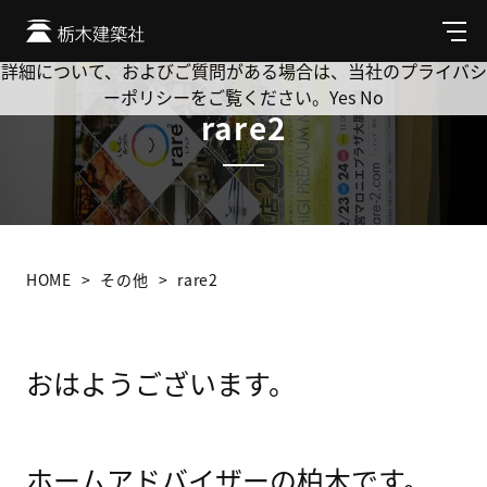
Cookie を使用して、お客様の活動を追跡してもよろしいです
か? 当社ではお客様のプライバシーを極めて重視しています。
メ
ニ
詳細について、およびご質問がある場合は、当社のプライバシ
ュ
ーポリシーをご覧ください。
Yes
No
ー
rare2
HOME
その他
rare2
おはようございます。
ホームアドバイザーの柏木です。