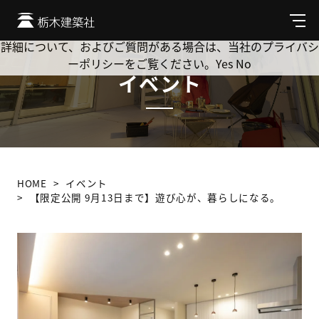
Cookie を使用して、お客様の活動を追跡してもよろしいです
か? 当社ではお客様のプライバシーを極めて重視しています。
メ
ニ
詳細について、およびご質問がある場合は、当社のプライバシ
ュ
ーポリシーをご覧ください。
Yes
No
ー
イベント
HOME
イベント
【限定公開 9月13日まで】遊び心が、暮らしになる。