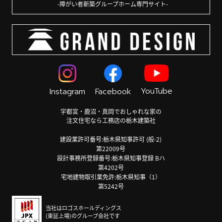
障がい者新築グループホーム専門サイト
関が必要とする書類などが必要となります。
■ 本企画について
本特典は栃木建築社による提供です。Amazonお
よびAmazon.co.jpとは関係ありません。
■ 個人情報の取り扱いについて
YouTube
Instagram
Facebook
ご入力いただいた情報は、当社
プライバシーポリ
シー
に従い適切に取り扱います。
宇都宮・鹿沼・真岡でおしゃれな家の
（プライバシーポリシーをご確認のうえお申し込
注文住宅なら工務店の栃木建築社
みください）
建設業許可番号:栃木県知事許可 (般-2)
第22009号
設計事務所登録番号:栃木県知事登録 Bハ
第4202号
宅地建物取引業免許:栃木県知事（1）
第5242号
当社はロゴスホールディングス
(東証上場)のグループ会社です