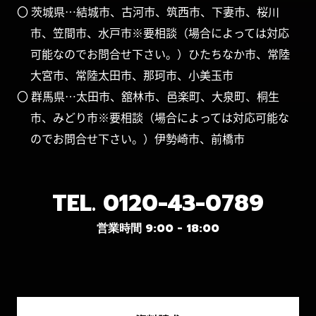
⑦《外国籍の方》在留カード（永住資格を確認で
〇 茨城県…結城市、古河市、筑西市、下妻市、桜川
きる書類）のご提示をいただける方。
市、笠間市、水戸市※要相談（場合によっては対応
（ご来場者（ご予約者）の内どなたかが永住権
可能なのでお問合せ下さい。）ひたちなか市、常陸
をお持ちの方がいらっしゃれば特典の対象とさせ
ていただきます）
大宮市、常陸太田市、那珂市、小美玉市
⑧イベント開催期間中に来場予約をいただき、イ
〇 群馬県…太田市、舘林市、邑楽町、大泉町、桐生
ベント期間内の来場予定日時にご来場される方。
市、みどり市※要相談（場合によっては対応可能な
⑨ご来場時に住宅ローンの事前審査をお申し込み
のでお問合せ下さい。）伊勢崎市、前橋市
いただいた方
（事前審査の結果、弊社にて検討させていただ
き「建築計画が可能」と判断されたお客様を対象
に進呈させていただきます）。
TEL.
0120-43-0789
⑩全額自己資金での建築をご予定の場合、自己資
金が証明できる書類をご提示いただける方
営業時間 9:00 - 18:00
（確認完了後に特典を進呈いたします）。
●特典は「1組様（1世帯様）につき1回限り」と
させていただきます（同一世帯・同一名義での複
数回申込は対象外）。 ●イベント期間中に複数店
舗へご来場いただいた場合でも、ご来場プレゼン