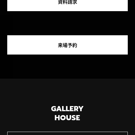
資料請求
トは1回限り（事前予約の場合は予約登録された
ご本人様へ）の進呈とさせていただきます。 ●他
イベントおよびキャンペーンの来場特典との併用
は不可となります。 ●プレゼントの進呈数は限り
があり、なくなり次第終了となります。 ●入力内
容の不備（メールアドレス誤り等）により特典を
来場予約
お届けできない場合があります。 ●諸事情により
プレゼント内容および開催期間等が変更となる場
合があります。 ●［事前予約のお客様］店舗の予
約状況によっては、ご予約時間帯等を調整いただ
く場合があります。 ●ご本人確認のため、顔写真
付き身分証明書のご提示をお願いする場合があり
ます。 ●ご来場者の「ご予約時の情報（ご入力情
報等）」と「ご来場時のご提示情報」に相違があ
る場合、またはご登録情報等に事実と異なる内容
GALLERY
が含まれる場合は、特典の進呈をいたしかねま
HOUSE
す。予めご了承ください。 ●審査お申し込み必要
書類：事前審査には本人確認書類(運転免許証な
ど)/資格確認書/前年分の源泉徴収票/印鑑/金融機