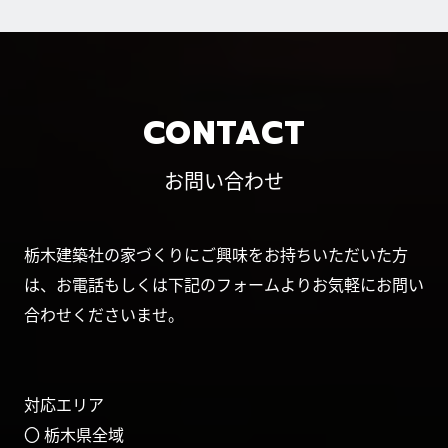
3）当日アンケートにご協力（ご連絡先の確認を
含みます）
4）後日、当社よりAmazonギフトをメールにて
お送りします
CONTACT
■ 来場特典に関する条件・ご注意
①将来的にマイホームの建築（新築、建て替
お問い合わせ
え）・ご購入をご検討中の方。
②はじめて弊社のイベントおよび店舗へご来場さ
れる方。
栃木建築社の家づくりにご興味をお持ちいただいた方
③過去に弊社商品カタログ等の資料をご請求され
は、お電話もしくは下記のフォームよりお気軽にお問い
ていない方。
④イベント開催中にモデルハウス・ショールーム
合わせくださいませ。
をご見学のうえアンケートにご記入いただいた
方。
⑤23歳以上の方。
対応エリア
⑥顔写真付き身分証明書のご提示をいただける
方。
〇 栃木県全域