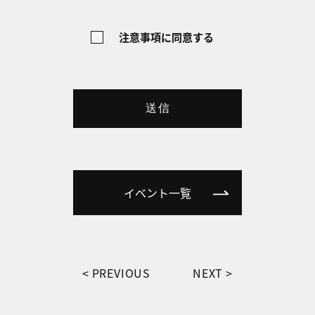
■ 当日・直前のご予約について
注意事項に同意する
ご来場当日（または直前）のご予約は、お電話で
のご連絡をお願いいたします。
TEL：0120-43-0789（受付時間 9:30〜18:00）
送信
■ メール受信設定のお願い（携帯メールをご利用
の方）
迷惑メール対策（ドメイン指定受信／拒否設定
等）の影響で、当社からの返信メールが届かない
場合があります。
イベント一覧
「@d-made.net」からのメールを受信できるよ
う、事前に設定をご確認ください。
※設定方法はご利用端末・携帯会社により異なり
ます。
PREVIOUS
NEXT
■ 来場特典（Amazonギフト）お渡しまでの流れ
1）当フォームから来場予約を送信
2）ご予約日時にご来場