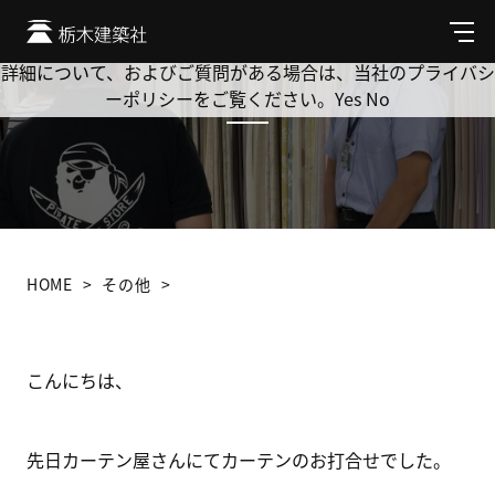
Cookie を使用して、お客様の活動を追跡してもよろしいです
か? 当社ではお客様のプライバシーを極めて重視しています。
メ
ニ
詳細について、およびご質問がある場合は、当社のプライバシ
ュ
ーポリシーをご覧ください。
Yes
No
ー
HOME
その他
こんにちは、
先日カーテン屋さんにてカーテンのお打合せでした。