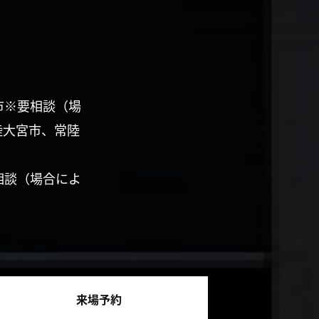
市※要相談（場
陸大宮市、常陸
相談（場合によ
来場予約