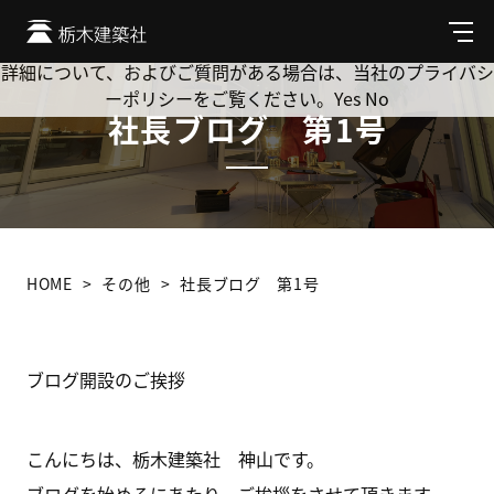
Cookie を使用して、お客様の活動を追跡してもよろしいです
か? 当社ではお客様のプライバシーを極めて重視しています。
メ
ニ
詳細について、およびご質問がある場合は、当社のプライバシ
ュ
ーポリシーをご覧ください。
Yes
No
ー
社長ブログ 第1号
HOME
その他
社長ブログ 第1号
ブログ開設のご挨拶
こんにちは、栃木建築社 神山です。