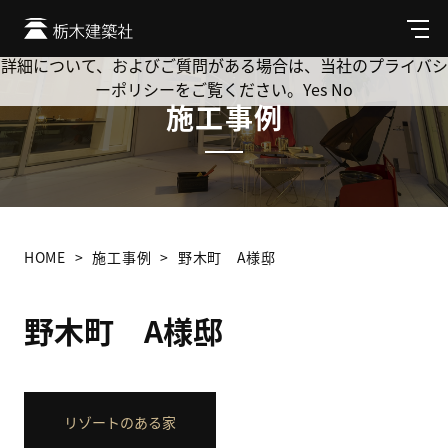
Cookie を使用して、お客様の活動を追跡してもよろしいです
か? 当社ではお客様のプライバシーを極めて重視しています。
メ
ニ
詳細について、およびご質問がある場合は、当社のプライバシ
ュ
ーポリシーをご覧ください。
Yes
No
ー
施工事例
HOME
施工事例
野木町 A様邸
野木町 A様邸
リゾートのある家