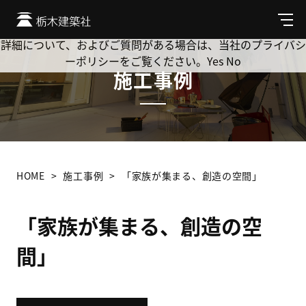
Cookie を使用して、お客様の活動を追跡してもよろしいです
か? 当社ではお客様のプライバシーを極めて重視しています。
メ
ニ
詳細について、およびご質問がある場合は、当社のプライバシ
ュ
ーポリシーをご覧ください。
Yes
No
ー
施工事例
HOME
施工事例
「家族が集まる、創造の空間」
「家族が集まる、創造の空
間」