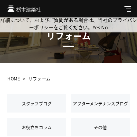
Cookie を使用して、お客様の活動を追跡してもよろしいです
か? 当社ではお客様のプライバシーを極めて重視しています。
メ
ニ
詳細について、およびご質問がある場合は、当社のプライバシ
ュ
ーポリシーをご覧ください。
Yes
No
ー
リフォーム
HOME
リフォーム
スタッフブログ
アフターメンテナンスブログ
お役立ちコラム
その他