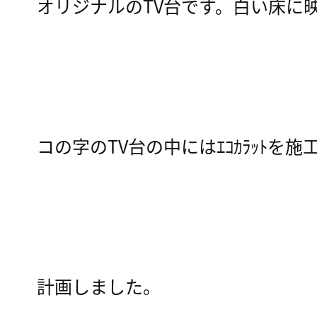
オリジナルのTV台です。白い床に
コの字のTV台の中にはｴｺｶﾗｯﾄを
計画しました。