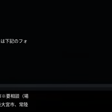
くは下記のフォ
市※要相談（場
陸大宮市、常陸