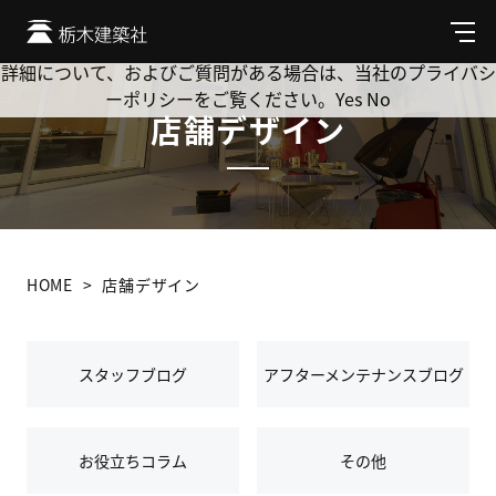
Cookie を使用して、お客様の活動を追跡してもよろしいです
か? 当社ではお客様のプライバシーを極めて重視しています。
メ
ニ
詳細について、およびご質問がある場合は、当社のプライバシ
ュ
ーポリシーをご覧ください。
Yes
No
ー
店舗デザイン
HOME
店舗デザイン
スタッフブログ
アフターメンテナンスブログ
お役立ちコラム
その他