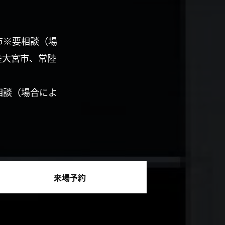
市※要相談（場
陸大宮市、常陸
相談（場合によ
来場予約