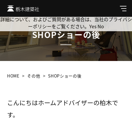
Cookie を使用して、お客様の活動を追跡してもよろしいです
か? 当社ではお客様のプライバシーを極めて重視しています。
メ
ニ
詳細について、およびご質問がある場合は、当社のプライバシ
ュ
ーポリシーをご覧ください。
Yes
No
ー
SHOPショーの後
HOME
その他
SHOPショーの後
こんにちはホームアドバイザーの柏木で
す。