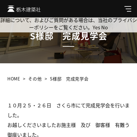
Cookie を使用して、お客様の活動を追跡してもよろしいです
か? 当社ではお客様のプライバシーを極めて重視しています。
メ
ニ
詳細について、およびご質問がある場合は、当社のプライバシ
ュ
ーポリシーをご覧ください。
Yes
No
ー
S様邸 完成見学会
HOME
その他
S様邸 完成見学会
１０月２５・２６日 さくら市にて完成見学会を行いま
した。
お越しくださいましたお施主様 及び 御客様 有難う
御座いました。