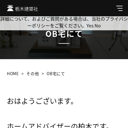
Cookie を使用して、お客様の活動を追跡してもよろしいです
か? 当社ではお客様のプライバシーを極めて重視しています。
メ
ニ
詳細について、およびご質問がある場合は、当社のプライバシ
ュ
ーポリシーをご覧ください。
Yes
No
ー
OB宅にて
HOME
その他
OB宅にて
おはようございます。
ホームアドバイザーの柏木です。