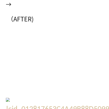
→
（AFTER)