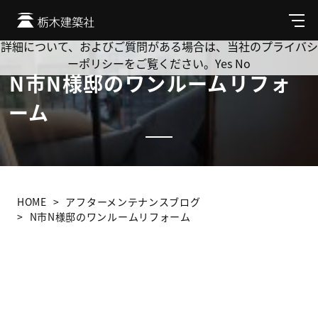
Cookie を使用して、お客様の活動を追跡してもよろしいです
か? 当社ではお客様のプライバシーを極めて重視しています。
メ
ニ
詳細について、およびご質問がある場合は、当社のプライバシ
ュ
ーポリシーをご覧ください。
Yes
No
ー
N市N様邸のワンルームリフォ
ーム
HOME
アフターメンテナンスブログ
N市N様邸のワンルームリフォーム