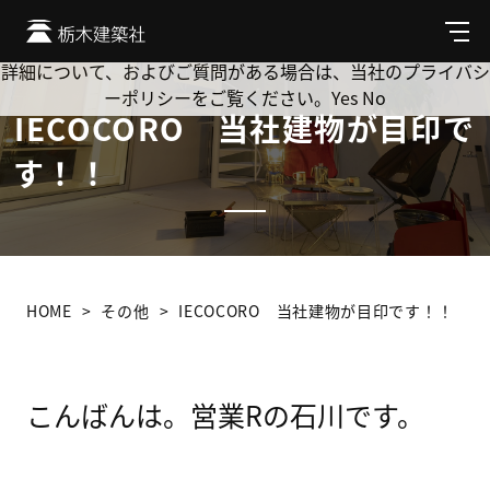
Cookie を使用して、お客様の活動を追跡してもよろしいです
か? 当社ではお客様のプライバシーを極めて重視しています。
メ
ニ
詳細について、およびご質問がある場合は、当社のプライバシ
ュ
ーポリシーをご覧ください。
Yes
No
ー
IECOCORO 当社建物が目印で
す！！
HOME
その他
IECOCORO 当社建物が目印です！！
こんばんは。営業Rの石川です。