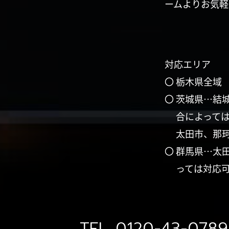
ームよりお気軽
対応エリア
〇 栃木県全域
〇 茨城県…結
合によって
太田市、那
〇 群馬県…太
っては対応
TEL.
0120-43-0789