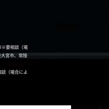
市※要相談（場
陸大宮市、常陸
相談（場合によ