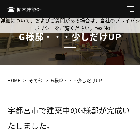
Cookie を使用して、お客様の活動を追跡してもよろしいです
か? 当社ではお客様のプライバシーを極めて重視しています。
メ
ニ
詳細について、およびご質問がある場合は、当社のプライバシ
ュ
ーポリシーをご覧ください。
Yes
No
ー
G様邸・・・少しだけUP
HOME
その他
G様邸・・・少しだけUP
宇都宮市で建築中のG様邸が完成い
たしました。