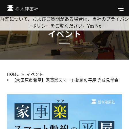
Cookie を使用して、お客様の活動を追跡してもよろしいです
か? 当社ではお客様のプライバシーを極めて重視しています。
メ
ニ
詳細について、およびご質問がある場合は、当社のプライバシ
ュ
ーポリシーをご覧ください。
Yes
No
ー
イベント
HOME
イベント
【大田原市若草】家事楽スマート動線の平屋 完成見学会