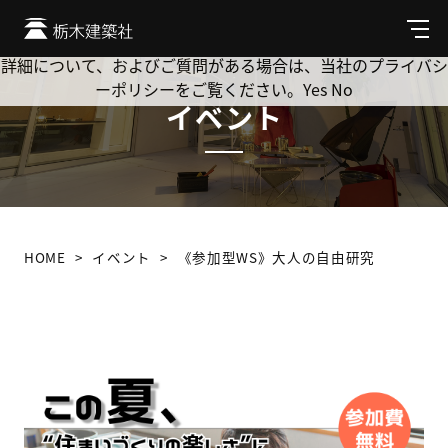
Cookie を使用して、お客様の活動を追跡してもよろしいです
か? 当社ではお客様のプライバシーを極めて重視しています。
メ
ニ
詳細について、およびご質問がある場合は、当社のプライバシ
ュ
ーポリシーをご覧ください。
Yes
No
ー
イベント
HOME
イベント
《参加型WS》大人の自由研究