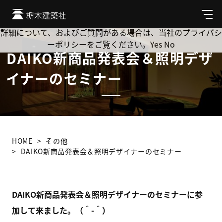
Cookie を使用して、お客様の活動を追跡してもよろしいです
か? 当社ではお客様のプライバシーを極めて重視しています。
メ
ニ
詳細について、およびご質問がある場合は、当社のプライバシ
ュ
ーポリシーをご覧ください。
Yes
No
ー
DAIKO新商品発表会＆照明デザ
イナーのセミナー
HOME
その他
DAIKO新商品発表会＆照明デザイナーのセミナー
DAIKO新商品発表会＆照明デザイナーのセミナーに参
加して来ました。（＾-＾）