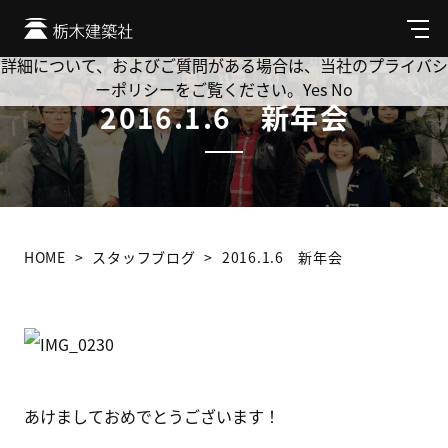
Cookie を使用して、お客様の活動を追跡してもよろしいです
か? 当社ではお客様のプライバシーを極めて重視しています。
メ
ニ
詳細について、およびご質問がある場合は、当社のプライバシ
ュ
ーポリシーをご覧ください。
Yes
No
ー
2016.1.6 新年会
HOME
スタッフブログ
2016.1.6 新年会
あけましておめでとうございます！