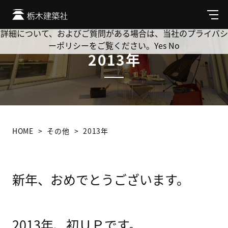
Cookie を使用して、お客様の活動を追跡してもよろしいです
か? 当社ではお客様のプライバシーを極めて重視しています。
メ
ニ
詳細について、およびご質問がある場合は、当社のプライバシ
ュ
ーポリシーをご覧ください。
Yes
No
ー
2013年
HOME
その他
2013年
新年、おめでとうございます。
2013年、初ＵＰです。