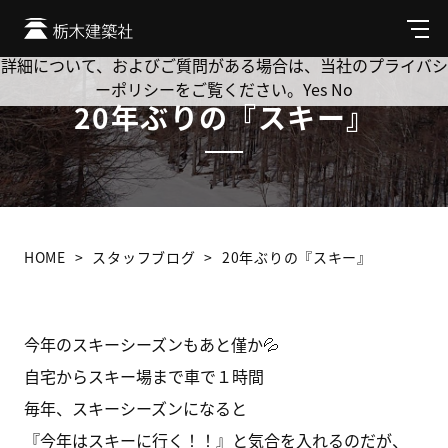
Cookie を使用して、お客様の活動を追跡してもよろしいです
か? 当社ではお客様のプライバシーを極めて重視しています。
メ
ニ
詳細について、およびご質問がある場合は、当社のプライバシ
ュ
ーポリシーをご覧ください。
Yes
No
ー
20年ぶりの『スキー』
HOME
スタッフブログ
20年ぶりの『スキー』
今年のスキーシーズンもあと僅か💦
自宅からスキー場まで車で１時間
毎年、スキーシーズンになると
『今年はスキーに行く！！』と気合を入れるのだが、