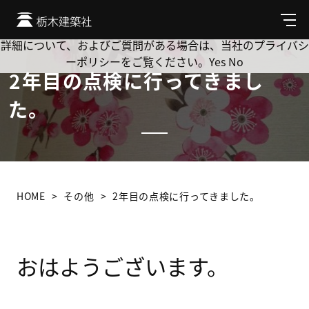
Cookie を使用して、お客様の活動を追跡してもよろしいです
か? 当社ではお客様のプライバシーを極めて重視しています。
メ
ニ
詳細について、およびご質問がある場合は、当社のプライバシ
ュ
ーポリシーをご覧ください。
Yes
No
ー
2年目の点検に行ってきまし
た。
HOME
その他
2年目の点検に行ってきました。
おはようございます。