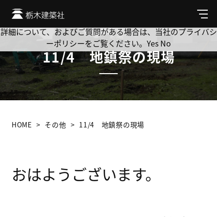
Cookie を使用して、お客様の活動を追跡してもよろしいです
か? 当社ではお客様のプライバシーを極めて重視しています。
メ
ニ
詳細について、およびご質問がある場合は、当社のプライバシ
ュ
ーポリシーをご覧ください。
Yes
No
ー
11/4 地鎮祭の現場
HOME
その他
11/4 地鎮祭の現場
おはようございます。