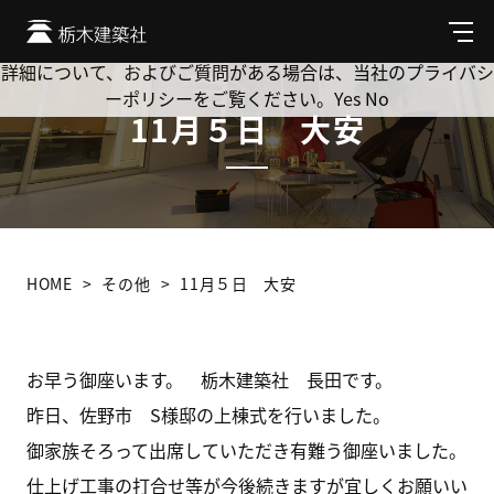
Cookie を使用して、お客様の活動を追跡してもよろしいです
か? 当社ではお客様のプライバシーを極めて重視しています。
メ
ニ
詳細について、およびご質問がある場合は、当社のプライバシ
ュ
ーポリシーをご覧ください。
Yes
No
ー
11月５日 大安
HOME
その他
11月５日 大安
お早う御座います。 栃木建築社 長田です。
昨日、佐野市 S様邸の上棟式を行いました。
御家族そろって出席していただき有難う御座いました。
仕上げ工事の打合せ等が今後続きますが宜しくお願いい