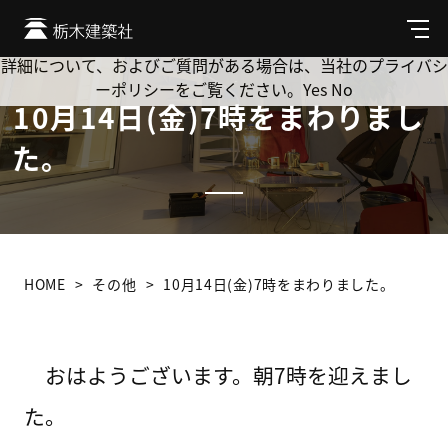
Cookie を使用して、お客様の活動を追跡してもよろしいです
か? 当社ではお客様のプライバシーを極めて重視しています。
メ
ニ
詳細について、およびご質問がある場合は、当社のプライバシ
ュ
ーポリシーをご覧ください。
Yes
No
ー
10月14日(金)7時をまわりまし
た。
HOME
その他
10月14日(金)7時をまわりました。
おはようございます。朝7時を迎えまし
た。