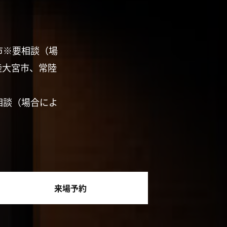
市※要相談（場
陸大宮市、常陸
相談（場合によ
来場予約