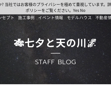
ですか? 当社ではお客様のプライバシーを極めて重視しています
ポリシーをご覧ください。
Yes
No
ンセプト
施工事例
イベント情報
モデルハウス
不動産
🎋七夕と天の川🌌
STAFF BLOG