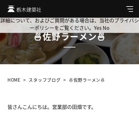
Cookie を使用して、お客様の活動を追跡してもよろしいです
か? 当社ではお客様のプライバシーを極めて重視しています。
メ
ニ
詳細について、およびご質問がある場合は、当社のプライバシ
ュ
ーポリシーをご覧ください。
Yes
No
ー
🍜佐野ラーメン🍜
HOME
スタッフブログ
🍜佐野ラーメン🍜
皆さんこんにちは。営業部の田畑です。