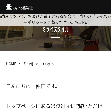
Cookie を使用して、お客様の活動を追跡してもよろしいです
か? 当社ではお客様のプライバシーを極めて重視しています。
メ
ニ
詳細について、およびご質問がある場合は、当社のプライバシ
ュ
ーポリシーをご覧ください。
Yes
No
ー
ﾐﾗｲｽﾀｲﾙ
HOME
その他
ﾐﾗｲｽﾀｲﾙ
こんにちは。仲田です。
トップページにあるﾐﾗｲｽﾀｲﾙはご覧いただけ