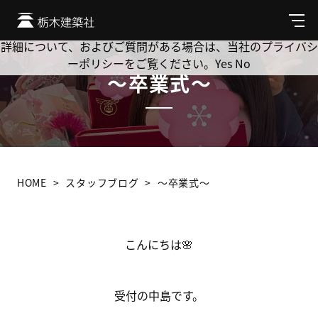
Cookie を使用して、お客様の活動を追跡してもよろしいです
か? 当社ではお客様のプライバシーを極めて重視しています。
メ
ニ
詳細について、およびご質問がある場合は、当社のプライバシ
ュ
ーポリシーをご覧ください。
Yes
No
ー
～卒業式～
HOME
スタッフブログ
～卒業式～
こんにちは🌸
受付の中島です。