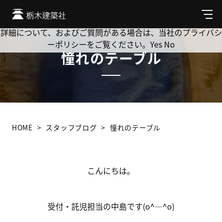
Cookie を使用して、お客様の活動を追跡してもよろしいです
か? 当社ではお客様のプライバシーを極めて重視しています。
メ
ニ
詳細について、およびご質問がある場合は、当社のプライバシ
ュ
ーポリシーをご覧ください。
Yes
No
ー
憧れのテーブル
HOME
スタッフブログ
憧れのテーブル
こんにちは。
受付・託児担当の中島です(o^―^o)