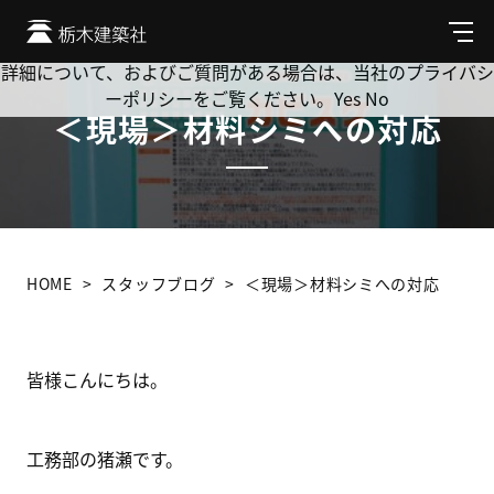
Cookie を使用して、お客様の活動を追跡してもよろしいです
か? 当社ではお客様のプライバシーを極めて重視しています。
メ
ニ
詳細について、およびご質問がある場合は、当社のプライバシ
ュ
ーポリシーをご覧ください。
Yes
No
ー
＜現場＞材料シミへの対応
HOME
スタッフブログ
＜現場＞材料シミへの対応
皆様こんにちは。
工務部の猪瀬です。