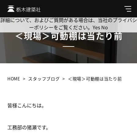
Cookie を使用して、お客様の活動を追跡してもよろしいです
か? 当社ではお客様のプライバシーを極めて重視しています。
メ
ニ
詳細について、およびご質問がある場合は、当社のプライバシ
ュ
ーポリシーをご覧ください。
Yes
No
ー
＜現場＞可動棚は当たり前
HOME
スタッフブログ
＜現場＞可動棚は当たり前
皆様こんにちは。
工務部の猪瀬です。