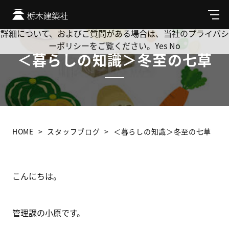
Cookie を使用して、お客様の活動を追跡してもよろしいです
か? 当社ではお客様のプライバシーを極めて重視しています。
メ
ニ
詳細について、およびご質問がある場合は、当社のプライバシ
ュ
ーポリシーをご覧ください。
Yes
No
ー
＜暮らしの知識＞冬至の七草
HOME
スタッフブログ
＜暮らしの知識＞冬至の七草
こんにちは。
管理課の小原です。