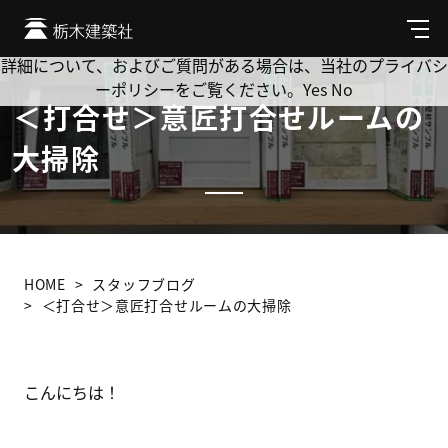
Cookie を使用して、お客様の活動を追跡してもよろしいです
か? 当社ではお客様のプライバシーを極めて重視しています。
メ
ニ
詳細について、およびご質問がある場合は、当社のプライバシ
ュ
ーポリシーをご覧ください。
Yes
No
ー
＜打合せ＞意匠打合せルームの
大掃除
HOME
スタッフブログ
＜打合せ＞意匠打合せルームの大掃除
こんにちは！