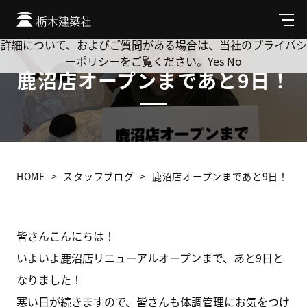
Cookie を使用して、お客様の活動を追跡してもよろしいです
か? 当社ではお客様のプライバシーを極めて重視しています。
メ
ニ
詳細について、およびご質問がある場合は、当社のプライバシ
ュ
ーポリシーをご覧ください。
Yes
No
ー
鹿沼店オープンまであと9日！
HOME
スタッフブログ
鹿沼店オープンまであと9日！
皆さんこんにちは！
いよいよ鹿沼店リニューアルオープンまで、あと9日と
なりました！
寒い日が続きますので、皆さんも体調管理にお気をつけ