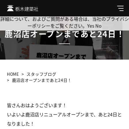
Cookie を使用して、お客様の活動を追跡してもよろしいです
か? 当社ではお客様のプライバシーを極めて重視しています。
メ
ニ
詳細について、およびご質問がある場合は、当社のプライバシ
ュ
ーポリシーをご覧ください。
Yes
No
ー
鹿沼店オープンまであと24日！
HOME
スタッフブログ
鹿沼店オープンまであと24日！
皆さんおはようございます！
いよいよ鹿沼店リニューアルオープンまで、あと24日と
なりました！