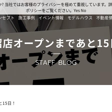
ですか? 当社ではお客様のプライバシーを極めて重視しています
ポリシーをご覧ください。
Yes
No
ンセプト
施工事例
イベント情報
モデルハウス
不動産
沼店オープンまであと15
STAFF BLOG
と15日！