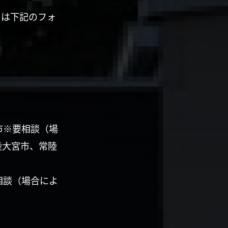
くは下記のフォ
市※要相談（場
陸大宮市、常陸
相談（場合によ