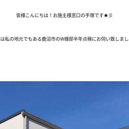
皆様こんにちは！お施主様窓口の手塚です★彡
日は私の地元でもある鹿沼市のW様邸半年点検にお伺い致しまし