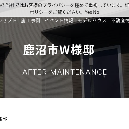
ですか? 当社ではお客様のプライバシーを極めて重視しています
ポリシーをご覧ください。
Yes
No
ンセプト
施工事例
イベント情報
モデルハウス
不動産
鹿沼市W様邸
AFTER MAINTENANCE
W様邸