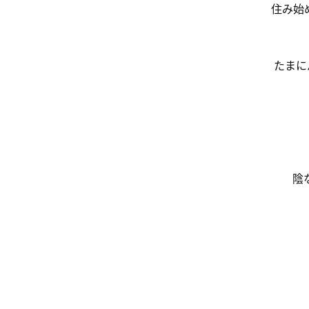
住み始
たまに
陰