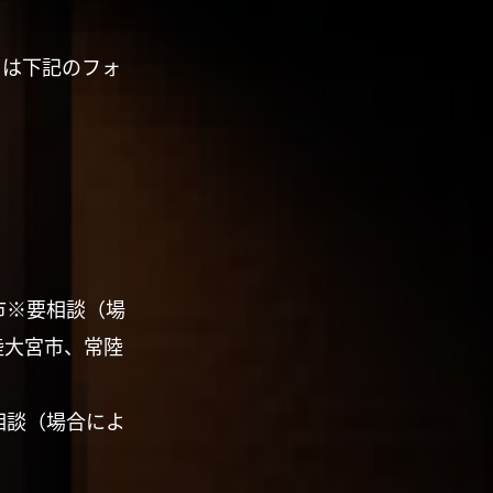
くは下記のフォ
市※要相談（場
陸大宮市、常陸
相談（場合によ