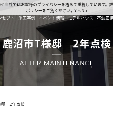
ですか? 当社ではお客様のプライバシーを極めて重視しています
ポリシーをご覧ください。
Yes
No
ンセプト
施工事例
イベント情報
モデルハウス
不動産
鹿沼市T様邸 2年点検
AFTER MAINTENANCE
様邸 2年点検