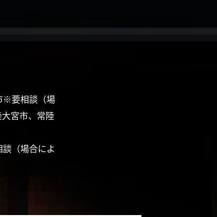
市※要相談（場
陸大宮市、常陸
相談（場合によ