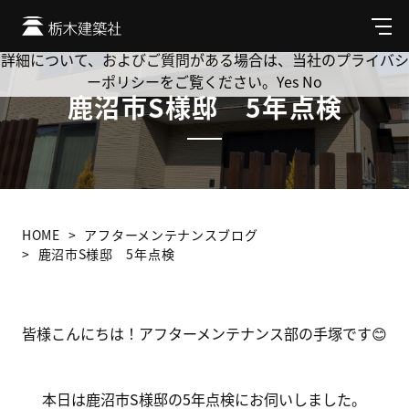
Cookie を使用して、お客様の活動を追跡してもよろしいです
か? 当社ではお客様のプライバシーを極めて重視しています。
メ
ニ
詳細について、およびご質問がある場合は、当社のプライバシ
ュ
ーポリシーをご覧ください。
Yes
No
ー
鹿沼市S様邸 5年点検
HOME
アフターメンテナンスブログ
鹿沼市S様邸 5年点検
皆様こんにちは！アフターメンテナンス部の手塚です😊
本日は鹿沼市S様邸の5年点検にお伺いしました。