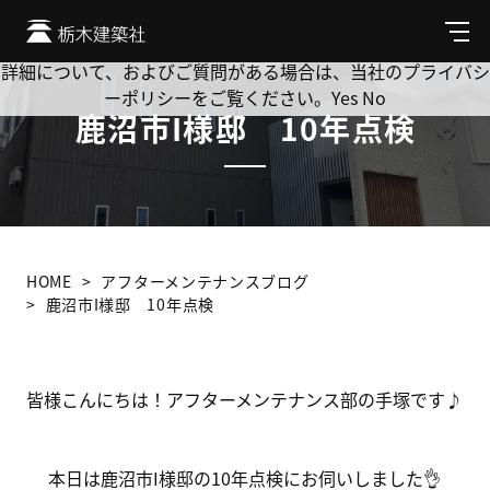
Cookie を使用して、お客様の活動を追跡してもよろしいです
か? 当社ではお客様のプライバシーを極めて重視しています。
メ
ニ
詳細について、およびご質問がある場合は、当社のプライバシ
ュ
ーポリシーをご覧ください。
Yes
No
ー
鹿沼市I様邸 10年点検
HOME
アフターメンテナンスブログ
鹿沼市I様邸 10年点検
皆様こんにちは！アフターメンテナンス部の手塚です♪
本日は鹿沼市I様邸の10年点検にお伺いしました👌