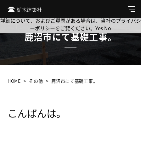
Cookie を使用して、お客様の活動を追跡してもよろしいです
か? 当社ではお客様のプライバシーを極めて重視しています。
メ
ニ
詳細について、およびご質問がある場合は、当社のプライバシ
ュ
ーポリシーをご覧ください。
Yes
No
ー
鹿沼市にて基礎工事。
HOME
その他
鹿沼市にて基礎工事。
こんばんは。