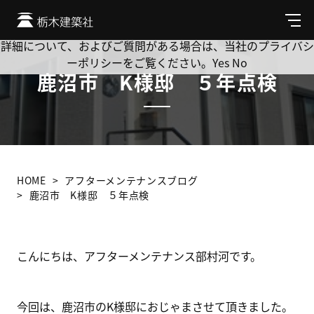
Cookie を使用して、お客様の活動を追跡してもよろしいです
か? 当社ではお客様のプライバシーを極めて重視しています。
メ
ニ
詳細について、およびご質問がある場合は、当社のプライバシ
ュ
ーポリシーをご覧ください。
Yes
No
ー
鹿沼市 K様邸 ５年点検
HOME
アフターメンテナンスブログ
鹿沼市 K様邸 ５年点検
こんにちは、アフターメンテナンス部村河です。
今回は、鹿沼市のK様邸におじゃまさせて頂きました。