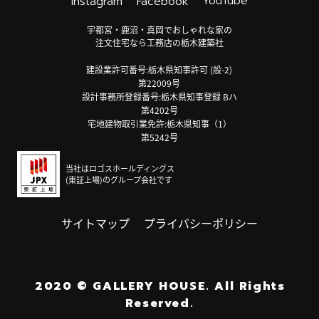
YouTube
Instagram
Facebook
宇都宮・鹿沼・真岡でおしゃれな家の
注文住宅なら工務店の栃木建築社
建設業許可番号:栃木県知事許可 (般-2)
第22009号
設計事務所登録番号:栃木県知事登録 Bハ
第4202号
宅地建物取引業免許:栃木県知事（1）
第5242号
当社はロゴスホールディングス
(東証上場)のグループ会社です
サイトマップ
プライバシーポリシー
2020
©
GALLERY HOUSE.
All Rights
Reserved.