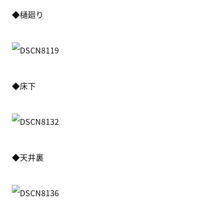
◆樋廻り
◆床下
◆天井裏