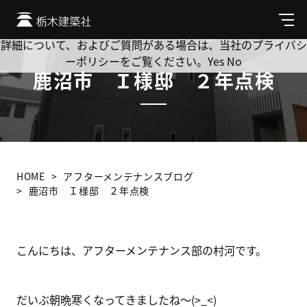
Cookie を使用して、お客様の活動を追跡してもよろしいです
か? 当社ではお客様のプライバシーを極めて重視しています。
メ
ニ
詳細について、およびご質問がある場合は、当社のプライバシ
ュ
ーポリシーをご覧ください。
Yes
No
ー
鹿沼市 Ｉ様邸 ２年点検
HOME
アフターメンテナンスブログ
鹿沼市 Ｉ様邸 ２年点検
こんにちは、アフターメンテナンス部の村河です。
だいぶ朝晩寒くなってきましたね～(>_<)