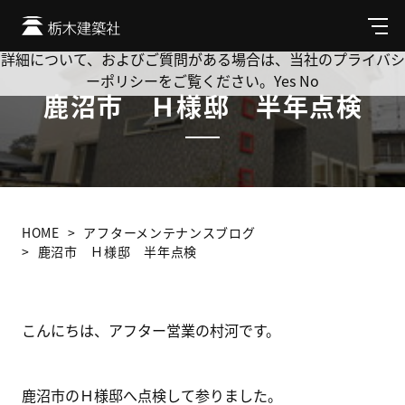
Cookie を使用して、お客様の活動を追跡してもよろしいです
か? 当社ではお客様のプライバシーを極めて重視しています。
メ
ニ
詳細について、およびご質問がある場合は、当社のプライバシ
ュ
ーポリシーをご覧ください。
Yes
No
ー
鹿沼市 Ｈ様邸 半年点検
HOME
アフターメンテナンスブログ
鹿沼市 Ｈ様邸 半年点検
こんにちは、アフター営業の村河です。
鹿沼市のＨ様邸へ点検して参りました。