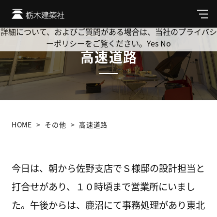
Cookie を使用して、お客様の活動を追跡してもよろしいです
か? 当社ではお客様のプライバシーを極めて重視しています。
メ
ニ
詳細について、およびご質問がある場合は、当社のプライバシ
ュ
ーポリシーをご覧ください。
Yes
No
ー
高速道路
HOME
その他
高速道路
今日は、朝から佐野支店でＳ様邸の設計担当と
打合せがあり、１０時頃まで営業所にいまし
た。午後からは、鹿沼にて事務処理があり東北