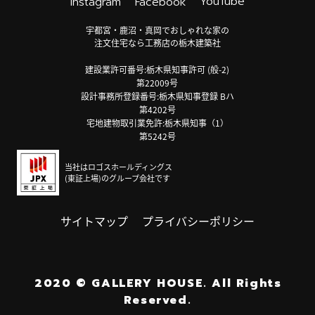
YouTube
Instagram
Facebook
宇都宮・鹿沼・真岡でおしゃれな家の
注文住宅なら工務店の栃木建築社
建設業許可番号:栃木県知事許可 (般-2)
第22009号
設計事務所登録番号:栃木県知事登録 Bハ
第4202号
宅地建物取引業免許:栃木県知事（1）
第5242号
当社はロゴスホールディングス
(東証上場)のグループ会社です
サイトマップ
プライバシーポリシー
2020
©
GALLERY HOUSE.
All Rights
Reserved.